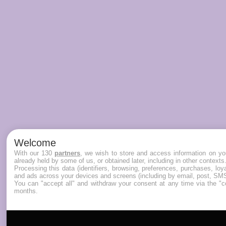
Welcome
With our 130
partners
, we wish to store and access information on you
already held by some of us, or obtained later, including in other contexts
Processing this data (identifiers, browsing, preferences, purchases, lo
and ads across your devices and screens (including by email, post, SMS
You can "accept all" and withdraw your consent at any time via the "co
months.