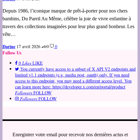
Depuis 1986, l’iconique marque de prêt-à-porter pour nos chers
bambins, Du Pareil Au Même, célèbre la joie de vivre enfantine à
travers des collections imaginées pour leur plus grand bonheur. Les
vête…
Darine
17 avril 2026
0
0
Follow Us
0
Likes
LIKE
You currently have access to a subset of X API V2 endpoints and
limited v1.1 endpoints (e.g. media post, oauth) only. If you need
access to this endpoint, you may need a different access level. You
can learn more here: https://developer.x.com/en/portal/product
Followers
FOLLOW
Followers
FOLLOW
Enregistrer votre email pour recevoir nos dernières actus et