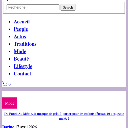
Accueil
People
Actus
Traditions
Mode
Beauté
Lifestyle
Contact
0
Mode
Du Pareil Au Même, la marque de prêt-à-porter pour les enfants fête ses 40 ans, cette
année !
Darine
17 avril 2026