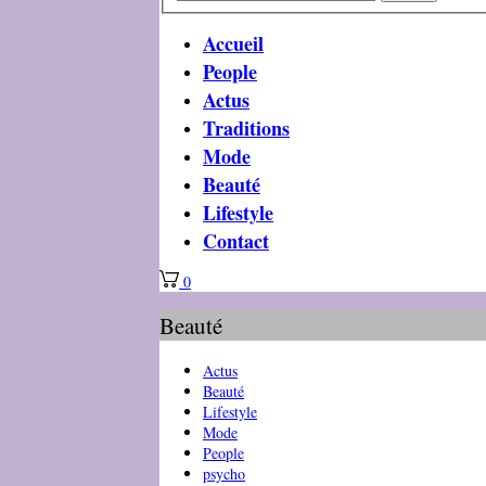
Accueil
People
Actus
Traditions
Mode
Beauté
Lifestyle
Contact
0
Beauté
Actus
Beauté
Lifestyle
Mode
People
psycho