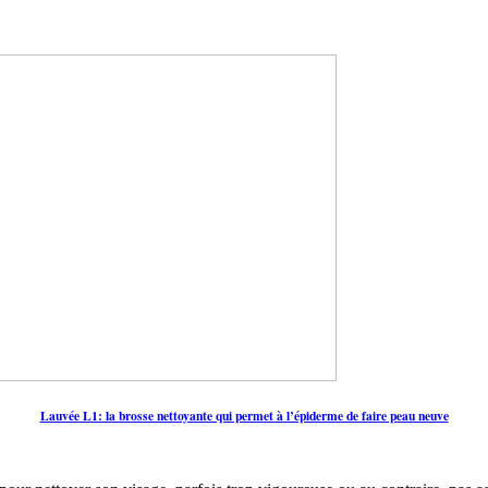
Lauvée L1: la brosse nettoyante qui permet à l’épiderme de faire peau neuve