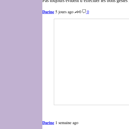
Pas toujours évident d’effectuer les bons gestes
Darine
5 jours ago
0
0
Darine
1 semaine ago