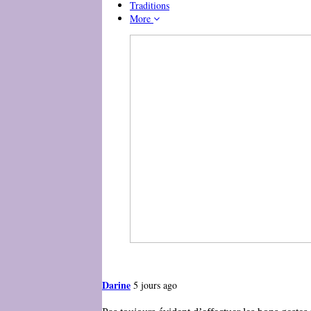
Traditions
More
Darine
5 jours ago