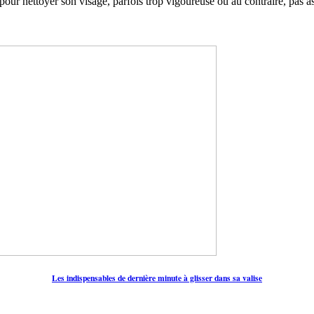
 pour nettoyer son visage, parfois trop vigoureuse ou au contraire, pas 
Les indispensables de dernière minute à glisser dans sa valise