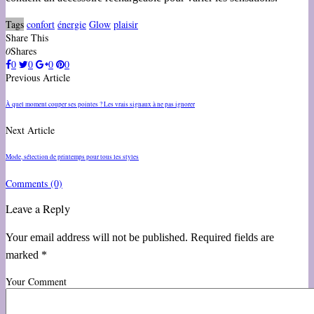
Tags
confort
énergie
Glow
plaisir
Share This
0
Shares
0
0
0
0
Previous Article
À quel moment couper ses pointes ? Les vrais signaux à ne pas ignorer
Next Article
Mode, sélection de printemps pour tous les styles
Comments
(0)
Leave a Reply
Your email address will not be published. Required fields are
marked *
Your Comment