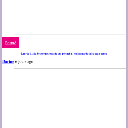
Beauté
Lauvée L1: la brosse nettoyante qui permet à l’épiderme de faire peau neuve
Darine
6 jours ago