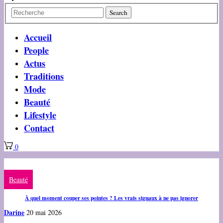
Accueil
People
Actus
Traditions
Mode
Beauté
Lifestyle
Contact
0
Beauté
À quel moment couper ses pointes ? Les vrais signaux à ne pas ignorer
Darine
20 mai 2026