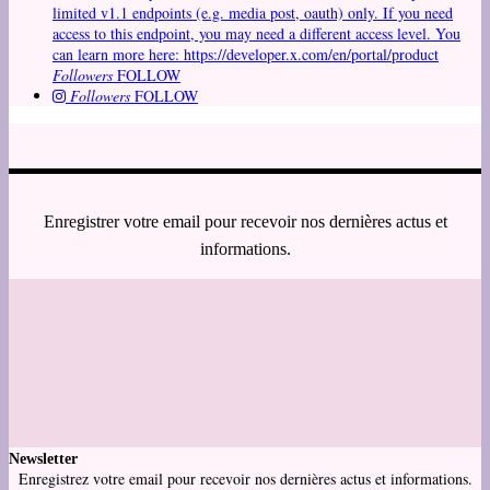
limited v1.1 endpoints (e.g. media post, oauth) only. If you need
access to this endpoint, you may need a different access level. You
can learn more here: https://developer.x.com/en/portal/product
Followers
FOLLOW
Followers
FOLLOW
Enregistrer votre email pour recevoir nos dernières actus et
informations.
Newsletter
Enregistrez votre email pour recevoir nos dernières actus et informations.