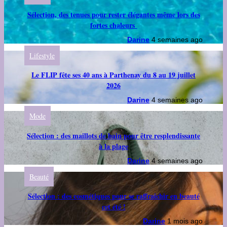
Sélection, des tenues pour rester élégantes même lors des
fortes chaleurs
Darine
4 semaines ago
Lifestyle
Le FLIP fête ses 40 ans à Parthenay du 8 au 19 juillet
2026
Darine
4 semaines ago
Mode
Sélection : des maillots de bain pour être resplendissante
à la plage
Darine
4 semaines ago
Beauté
Sélection : des cosmétiques pour se raffraîchir en beauté
cet été !
Darine
1 mois ago