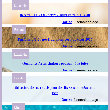
Lifestyle
Recette : Le « Oakberry » Bowl au raïb Luxlait
Darine
2 semaines ago
Beauté
Parfums d’été : nos fragrances coup de cœur 2026
Darine
3 semaines ago
Lifestyle
Quand les fortes chaleurs poussent à la fuite
Darine
3 semaines ago
Beauté
Sélection, des essentiels pour des lèvres sublimées tout
l’été
Darine
4 semaines ago
Mode