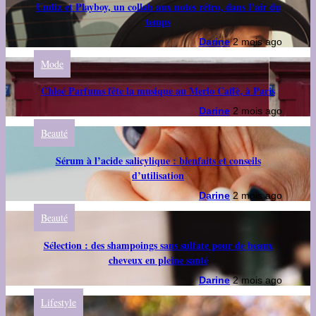
Undiz et Playboy, un collab aux notes rétro, dans l’air du
temps
Darine
2 mois ago
Mode
Chloé Parfums fête la musique au Merlo Caffè, à Paris
Darine
2 mois ago
Beauté
Sérum à l’acide salicylique : bienfaits et conseils
d’utilisation
Darine
2 mois ago
Beauté
Sélection : des shampoings sans sulfate pour de beaux
cheveux en pleine santé
Darine
2 mois ago
Lifestyle