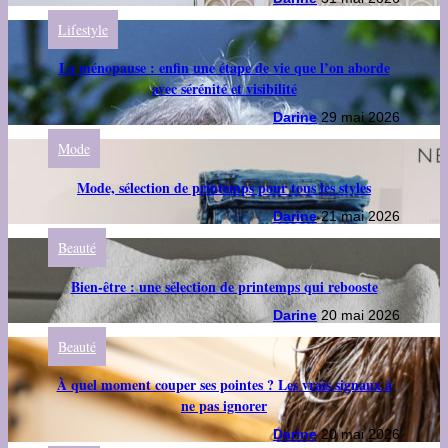
Lifestyle
La ménopause : enfin une étape de vie que l’on aborde
avec sérénité et visibilité
Darine
29 mai 2026
Mode
Mode, sélection de printemps pour tous les styles
Darine
21 mai 2026
Beauté
Bien-être : une sélection de printemps qui rebooste
Darine
20 mai 2026
Beauté
À quel moment couper ses pointes ? Les vrais signaux à
ne pas ignorer
Darine
20 mai 2026