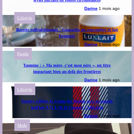
Darine
1 mois ago
Lifestyle
Recette raffraîchissante : Gaspacho au concombre et lait
fermenté
Darine
1 mois ago
People
Yasmine : « Ma mère, c’est mon père », un titre
impactant bien au-delà des frontières
Darine
1 mois ago
Lifestyle
Stanley célèbre la Coupe du Monde avec sa gourde
IceFlow 0,71 L de la Country Collection
Darine
2 mois ago
Mode