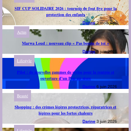
SIF CUP SOLIDAIRE 2026 : tournois de foot five pour la
protection des enfants
Darine
2 mois ago
Actus
Marwa Loud : nouveau clip « Pas besoin de toi »
Darine
6 juin 2026
Lifestyle
Pilot : de nouvelles gammes de stylos pour la rentrée et
ouverture d’un Pop up store
Darine
6 juin 2026
Beauté
Shopping : des crèmes légères protectrices, réparatrices et
légères pour les fortes chaleurs
Darine
3 juin 2026
Lifestyle