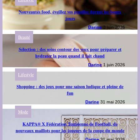
Nouveautés food, éveillez vos papilles durant les beaux
jours
Darine
3 juin 2026
Beauté
Sélection : des soins contour des yeux pour préparer et
hydrater la peau quand il fait chaud
Darine
1 juin 2026
Lifestyle
Shopping : des jeux pour une saison ludique et pleine de
fun
Darine
31 mai 2026
Mode
KAPPA® X Fédération Tunisienne de Football, de
nouveaux maillots pour les joueurs de la coupe du monde
Darine
31 mai 2026