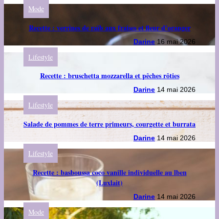
Mode
Recette : verrines de raïb aux fraises et fleur d’oranger
Darine
16 mai 2026
Lifestyle
Recette : bruschetta mozzarella et pêches rôties
Darine
14 mai 2026
Lifestyle
Salade de pommes de terre primeurs, courgette et burrata
Darine
14 mai 2026
Lifestyle
Recette : basboussa coco vanille individuelle au lben
(Luxlait)
Darine
14 mai 2026
Mode