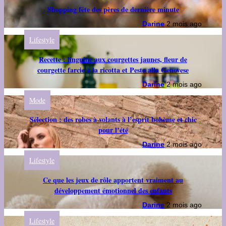
Shopping fête des pères de dernière minute
Darine
2 mois ago
Lifestyle
Recette : linguine aux courgettes jaunes, fleur de
courgette farcie à la ricotta et Pesto alla Genovese
Darine
2 mois ago
Mode
Sélection : des robes à volants à l’esprit bohème et chic
pour l’été
Darine
2 mois ago
Lifestyle
Ce que les jeux de rôle apportent vraiment au
développement émotionnel des enfants
Darine
2 mois ago
Lifestyle