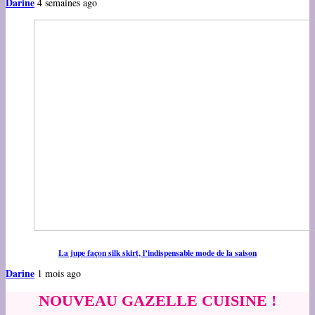
Darine
4 semaines ago
La jupe façon silk skirt, l’indispensable mode de la saison
Darine
1 mois ago
NOUVEAU GAZELLE CUISINE !