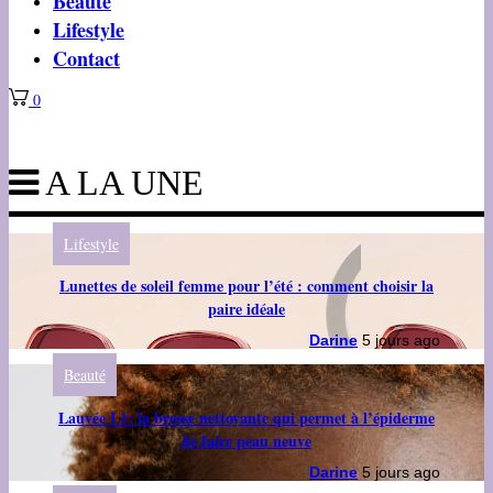
Beauté
Lifestyle
Contact
0
A LA UNE
Lifestyle
Lunettes de soleil femme pour l’été : comment choisir la
paire idéale
Darine
5 jours ago
Beauté
Lauvée L1: la brosse nettoyante qui permet à l’épiderme
de faire peau neuve
Darine
5 jours ago