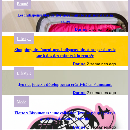
Beauté
Les indispensables de dernière minute à glisser dans sa
valise
Darine
1 semaine ago
Lifestyle
Shopping, des fournitures indispensables à ranger dans le
sac à dos des enfants à la rentrée
Darine
2 semaines ago
Lifestyle
Jeux et jouets : développer sa créativité en s’amusant
Darine
2 semaines ago
Mode
Flotte x Bisounours : une collection joyeuse pour égayer le
quotidien de toute la famille
Darine
2 semaines ago