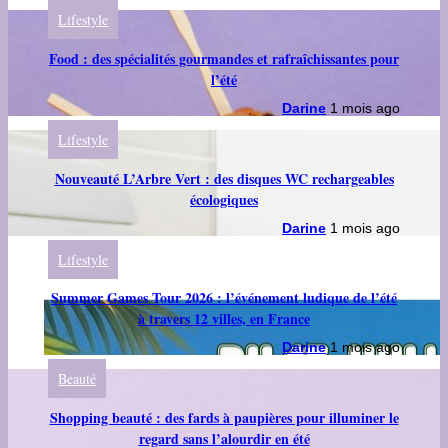
Lifestyle
Food : des spécialités gourmandes et rafraîchissantes pour
l’été
Darine
1 mois ago
Lifestyle
Nouveauté L’Arbre Vert : des disques WC rechargeables
écologiques
Darine
1 mois ago
Lifestyle
Summer Games Tour 2026 : l’événement ludique de l’été
à travers 12 villes, en France
Darine
1 mois ago
Beauté
Shopping beauté : des fards à paupières pour illuminer le
regard sans l’alourdir en été