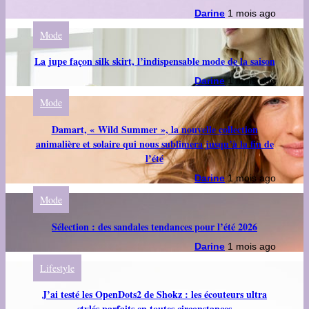
Darine
1 mois ago
Mode
La jupe façon silk skirt, l’indispensable mode de la saison
Darine
1 mois ago
Mode
Damart, « Wild Summer », la nouvelle collection
animalière et solaire qui nous sublimera jusqu’à la fin de
l’été
Darine
1 mois ago
Mode
Sélection : des sandales tendances pour l’été 2026
Darine
1 mois ago
Lifestyle
J’ai testé les OpenDots2 de Shokz : les écouteurs ultra
stylés parfaits en toutes circonstances