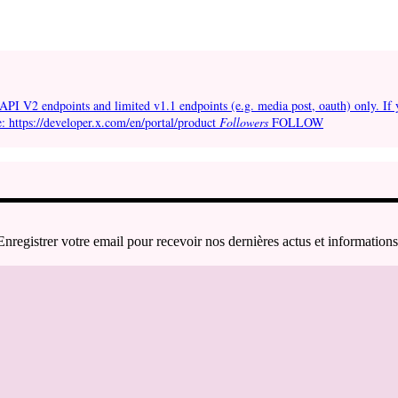
API V2 endpoints and limited v1.1 endpoints (e.g. media post, oauth) only. If 
e: https://developer.x.com/en/portal/product
Followers
FOLLOW
Enregistrer votre email pour recevoir nos dernières actus et informations