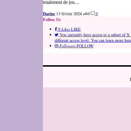
totalement de jou…
Darine
13 février 2024
0
0
Follow Us
0
Likes
LIKE
You currently have access to a subset of X 
different access level. You can learn more her
Followers
FOLLOW