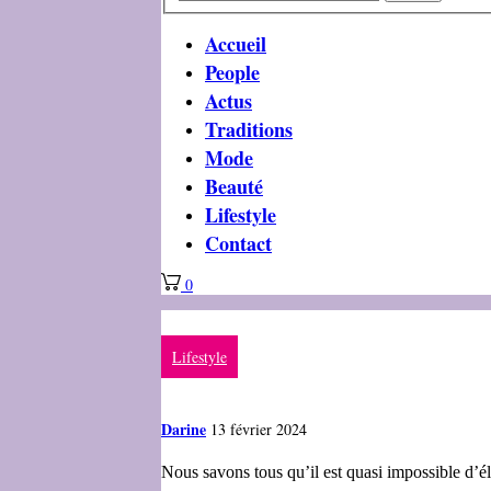
Accueil
People
Actus
Traditions
Mode
Beauté
Lifestyle
Contact
0
Lifestyle
Darine
13 février 2024
Nous savons tous qu’il est quasi impossible d’él