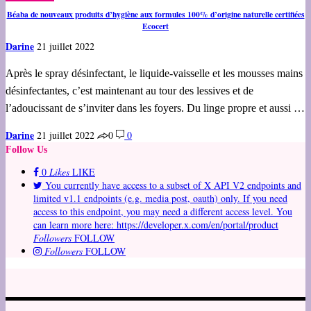
Béaba de nouveaux produits d’hygiène aux formules 100% d’origine naturelle certifiées
Ecocert
Darine
21 juillet 2022
Après le spray désinfectant, le liquide-vaisselle et les mousses mains
désinfectantes, c’est maintenant au tour des lessives et de
l’adoucissant de s’inviter dans les foyers. Du linge propre et aussi …
Darine
21 juillet 2022
0
0
Follow Us
0
Likes
LIKE
You currently have access to a subset of X API V2 endpoints and
limited v1.1 endpoints (e.g. media post, oauth) only. If you need
access to this endpoint, you may need a different access level. You
can learn more here: https://developer.x.com/en/portal/product
Followers
FOLLOW
Followers
FOLLOW