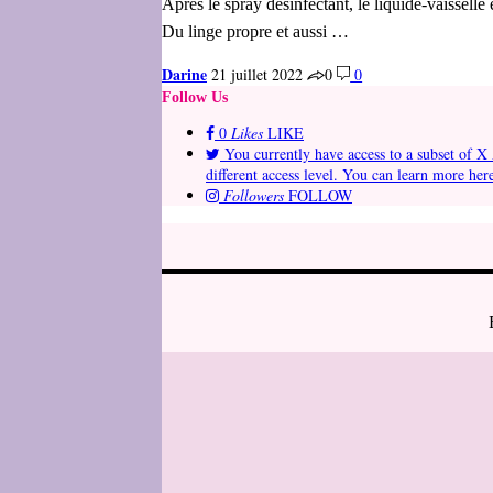
Après le spray désinfectant, le liquide-vaisselle
Du linge propre et aussi …
Darine
21 juillet 2022
0
0
Follow Us
0
Likes
LIKE
You currently have access to a subset of X 
different access level. You can learn more her
Followers
FOLLOW