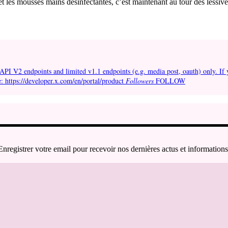
 et les mousses mains désinfectantes, c’est maintenant au tour des lessives
API V2 endpoints and limited v1.1 endpoints (e.g. media post, oauth) only. If 
e: https://developer.x.com/en/portal/product
Followers
FOLLOW
Enregistrer votre email pour recevoir nos dernières actus et informations