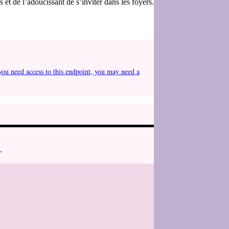
 et de l’adoucissant de s’inviter dans les foyers.
you need access to this endpoint, you may need a
.