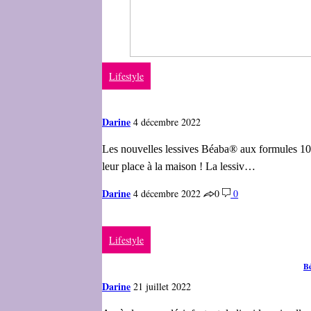
Lifestyle
Darine
4 décembre 2022
Les nouvelles lessives Béaba® aux formules 100%
leur place à la maison ! La lessiv…
Darine
4 décembre 2022
0
0
Lifestyle
Bé
Darine
21 juillet 2022