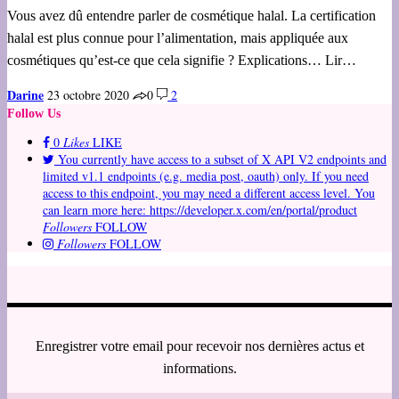
Vous avez dû entendre parler de cosmétique halal. La certification
halal est plus connue pour l’alimentation, mais appliquée aux
cosmétiques qu’est-ce que cela signifie ? Explications… Lir…
Darine
23 octobre 2020
0
2
Follow Us
0
Likes
LIKE
You currently have access to a subset of X API V2 endpoints and
limited v1.1 endpoints (e.g. media post, oauth) only. If you need
access to this endpoint, you may need a different access level. You
can learn more here: https://developer.x.com/en/portal/product
Followers
FOLLOW
Followers
FOLLOW
Enregistrer votre email pour recevoir nos dernières actus et
informations.