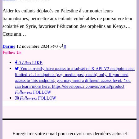
Aider les enfants déplacés en Palestine à surmonter leurs
traumatismes, permettre aux enfants vulnérables de poursuivre leur
scolarité en Syrie, favoriser l’éducation des orphelins au Kenya…
Cette ann…
Darine
12 novembre 2024
0
0
Follow Us
0
Likes
LIKE
You currently have access to a subset of X API V2 endpoints and
limited v1.1 endpoints (e.g. media post, oauth) only. If you need
access to this endpoint, you may need a different access level. You
can learn more here: https://developer.x.com/en/portal/product
Followers
FOLLOW
Followers
FOLLOW
Enregistrer votre email pour recevoir nos dernières actus et