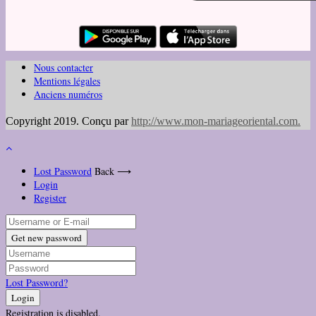
Nous contacter
Mentions légales
Anciens numéros
Copyright 2019. Conçu par
http://www.mon-mariageoriental.com
.
Lost Password
Back ⟶
Login
Register
Get new password
Lost Password?
Login
Registration is disabled.