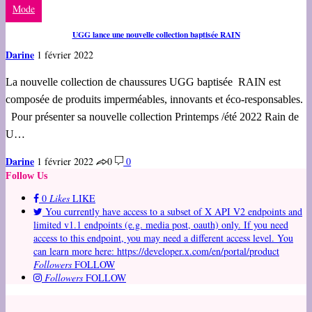
Mode
UGG lance une nouvelle collection baptisée RAIN
Darine
1 février 2022
La nouvelle collection de chaussures UGG baptisée RAIN est
composée de produits imperméables, innovants et éco-responsables.
Pour présenter sa nouvelle collection Printemps /été 2022 Rain de
U…
Darine
1 février 2022
0
0
Follow Us
0
Likes
LIKE
You currently have access to a subset of X API V2 endpoints and
limited v1.1 endpoints (e.g. media post, oauth) only. If you need
access to this endpoint, you may need a different access level. You
can learn more here: https://developer.x.com/en/portal/product
Followers
FOLLOW
Followers
FOLLOW