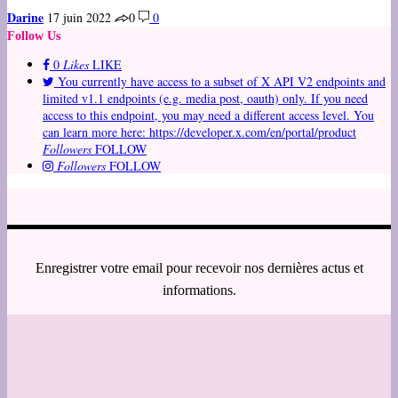
Darine
17 juin 2022
0
0
Follow Us
0
Likes
LIKE
You currently have access to a subset of X API V2 endpoints and
limited v1.1 endpoints (e.g. media post, oauth) only. If you need
access to this endpoint, you may need a different access level. You
can learn more here: https://developer.x.com/en/portal/product
Followers
FOLLOW
Followers
FOLLOW
Enregistrer votre email pour recevoir nos dernières actus et
informations.