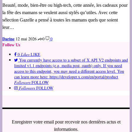
Beauté, mode, bien-être ou high-tech, cette année, les cadeaux pour
la fête des mamans se veulent aussi stylés qu’utiles. Avec cette
sélection Gazelle a pensé à toutes les mamans quels que soient
leur…
Darine
12 mai 2026
0
0
Follow Us
0
Likes
LIKE
You currently have access to a subset of X API V2 endpoints and
limited v1.1 endpoints (e.g. media post, oauth) only. If you need
access to this endpoint, you may need a different access level. You
can learn more here: https://developer.x.com/en/portal/product
Followers
FOLLOW
Followers
FOLLOW
Enregistrer votre email pour recevoir nos dernières actus et
informations.