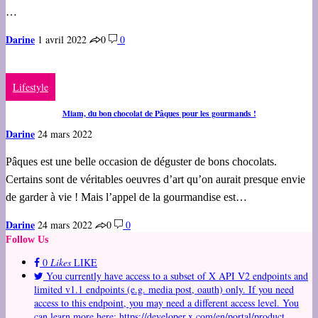
…
Darine
1 avril 2022
0
0
Lifestyle
Miam, du bon chocolat de Pâques pour les gourmands !
Darine
24 mars 2022
Pâques est une belle occasion de déguster de bons chocolats.
Certains sont de véritables oeuvres d’art qu’on aurait presque envie
de garder à vie ! Mais l’appel de la gourmandise est…
Darine
24 mars 2022
0
0
Follow Us
0
Likes
LIKE
You currently have access to a subset of X API V2 endpoints and
limited v1.1 endpoints (e.g. media post, oauth) only. If you need
access to this endpoint, you may need a different access level. You
can learn more here: https://developer.x.com/en/portal/product