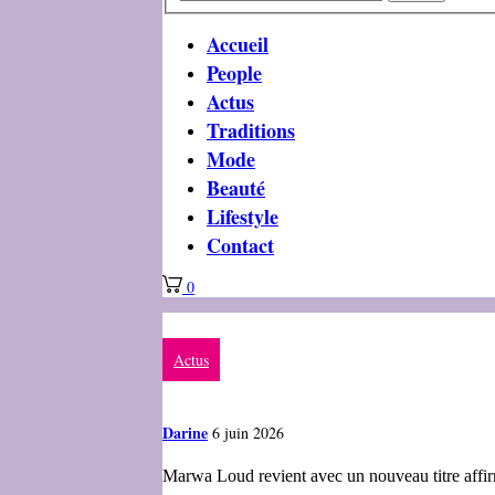
Accueil
People
Actus
Traditions
Mode
Beauté
Lifestyle
Contact
0
Actus
Darine
6 juin 2026
Marwa Loud revient avec un nouveau titre affirm