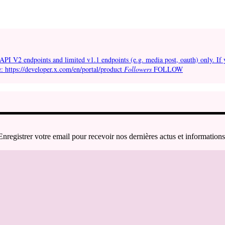
API V2 endpoints and limited v1.1 endpoints (e.g. media post, oauth) only. If 
e: https://developer.x.com/en/portal/product
Followers
FOLLOW
Enregistrer votre email pour recevoir nos dernières actus et informations