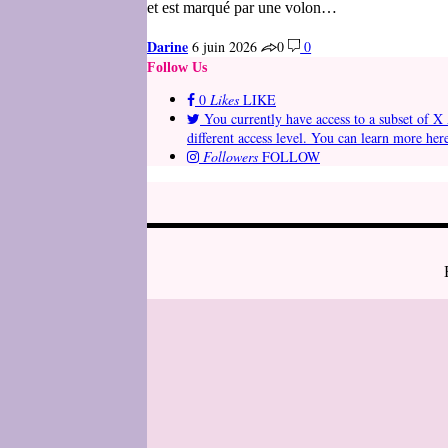
et est marqué par une volon…
Darine
6 juin 2026
0
0
Follow Us
0
Likes
LIKE
You currently have access to a subset of X 
different access level. You can learn more her
Followers
FOLLOW