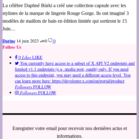
La célèbre Daphné Bürki a créé une collection capsule avec les
stylistes de la marque de lingerie Rouge Gorge. Ils ont imaginé 3
modèles de maillots de bain en édition limitée qui sortiront le 15
Juin…
Darine
14 juin 2023
0
0
Follow Us
0
Likes
LIKE
You currently have access to a subset of X API V2 endpoints and
limited v1.1 endpoints (e.g. media post, oauth) only. If you need
access to this endpoint, you may need a different access level. You
can learn more here: https://developer.x.com/en/portal/product
Followers
FOLLOW
Followers
FOLLOW
Enregistrer votre email pour recevoir nos dernières actus et
informations.