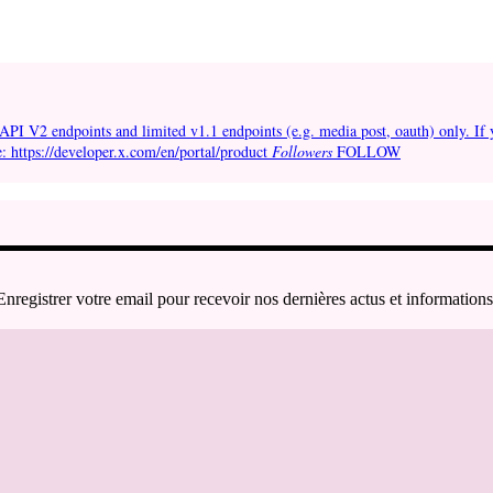
API V2 endpoints and limited v1.1 endpoints (e.g. media post, oauth) only. If 
e: https://developer.x.com/en/portal/product
Followers
FOLLOW
Enregistrer votre email pour recevoir nos dernières actus et informations