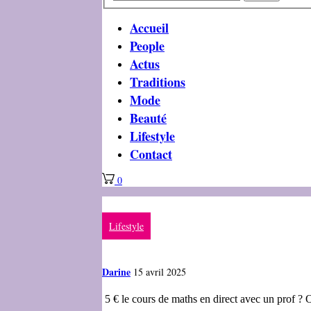
Accueil
People
Actus
Traditions
Mode
Beauté
Lifestyle
Contact
0
Lifestyle
Darine
15 avril 2025
5 € le cours de maths en direct avec un prof ? O