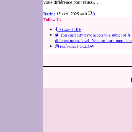
vraie différence pour réussi…
Darine
15 avril 2025
0
0
Follow Us
0
Likes
LIKE
You currently have access to a subset of X 
different access level. You can learn more her
Followers
FOLLOW