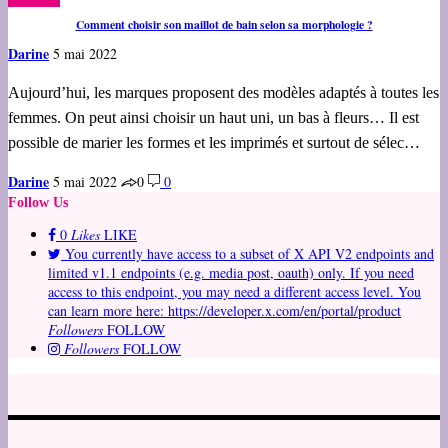
Comment choisir son maillot de bain selon sa morphologie ?
Darine
5 mai 2022
Aujourd’hui, les marques proposent des modèles adaptés à toutes les
femmes. On peut ainsi choisir un haut uni, un bas à fleurs… Il est
possible de marier les formes et les imprimés et surtout de sélec…
Darine
5 mai 2022
0
0
Follow Us
0
Likes
LIKE
You currently have access to a subset of X API V2 endpoints and
limited v1.1 endpoints (e.g. media post, oauth) only. If you need
access to this endpoint, you may need a different access level. You
can learn more here: https://developer.x.com/en/portal/product
Followers
FOLLOW
Followers
FOLLOW