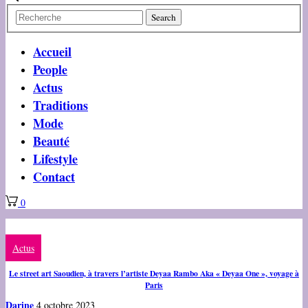
Accueil
People
Actus
Traditions
Mode
Beauté
Lifestyle
Contact
0
Actus
Le street art Saoudien, à travers l’artiste Deyaa Rambo Aka « Deyaa One », voyage à
Paris
Darine
4 octobre 2023