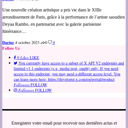
Une nouvelle création artistique a pris vie dans le XIIIe
arrondissement de Paris, grâce à la performance de l’artiste saoudien
Deyaa Rambo, en partenariat avec la galerie parisienne
Itinérrance…
Darine
4 octobre 2023
0
0
Follow Us
0
Likes
LIKE
You currently have access to a subset of X API V2 endpoints and
limited v1.1 endpoints (e.g. media post, oauth) only. If you need
access to this endpoint, you may need a different access level. You
can learn more here: https://developer.x.com/en/portal/product
Followers
FOLLOW
Followers
FOLLOW
Enregistrer votre email pour recevoir nos dernières actus et