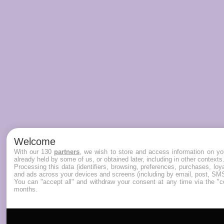
Welcome
With our 130
partners
, we wish to store and access information on you
already held by some of us, or obtained later, including in other contexts
Processing this data (identifiers, browsing, preferences, purchases, lo
and ads across your devices and screens (including by email, post, SMS
You can "accept all" and withdraw your consent at any time via the "co
months.