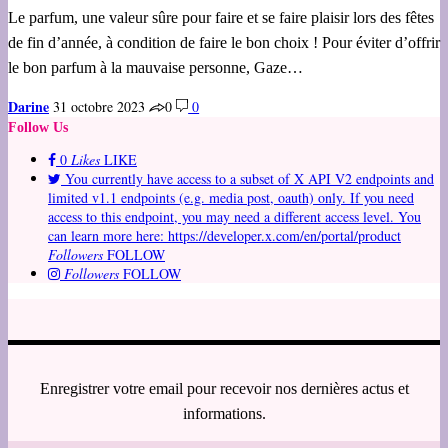
Le parfum, une valeur sûre pour faire et se faire plaisir lors des fêtes
de fin d’année, à condition de faire le bon choix ! Pour éviter d’offrir
le bon parfum à la mauvaise personne, Gaze…
Darine
31 octobre 2023
0
0
Follow Us
0
Likes
LIKE
You currently have access to a subset of X API V2 endpoints and
limited v1.1 endpoints (e.g. media post, oauth) only. If you need
access to this endpoint, you may need a different access level. You
can learn more here: https://developer.x.com/en/portal/product
Followers
FOLLOW
Followers
FOLLOW
Enregistrer votre email pour recevoir nos dernières actus et
informations.