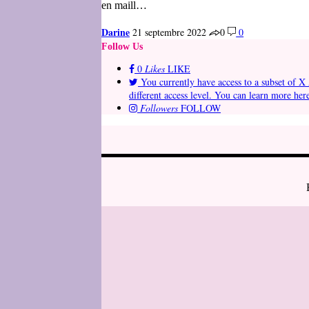
en maill…
Darine
21 septembre 2022
0
0
Follow Us
0
Likes
LIKE
You currently have access to a subset of X 
different access level. You can learn more her
Followers
FOLLOW