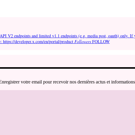
API V2 endpoints and limited v1.1 endpoints (e.g. media post, oauth) only. If 
e: https://developer.x.com/en/portal/product
Followers
FOLLOW
Enregistrer votre email pour recevoir nos dernières actus et informations