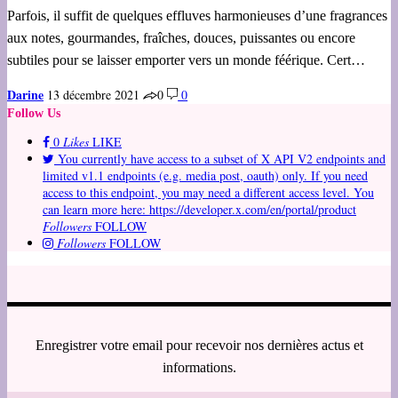
Parfois, il suffit de quelques effluves harmonieuses d’une fragrances
aux notes, gourmandes, fraîches, douces, puissantes ou encore
subtiles pour se laisser emporter vers un monde féérique. Cert…
Darine
13 décembre 2021
0
0
Follow Us
0
Likes
LIKE
You currently have access to a subset of X API V2 endpoints and
limited v1.1 endpoints (e.g. media post, oauth) only. If you need
access to this endpoint, you may need a different access level. You
can learn more here: https://developer.x.com/en/portal/product
Followers
FOLLOW
Followers
FOLLOW
Enregistrer votre email pour recevoir nos dernières actus et
informations.