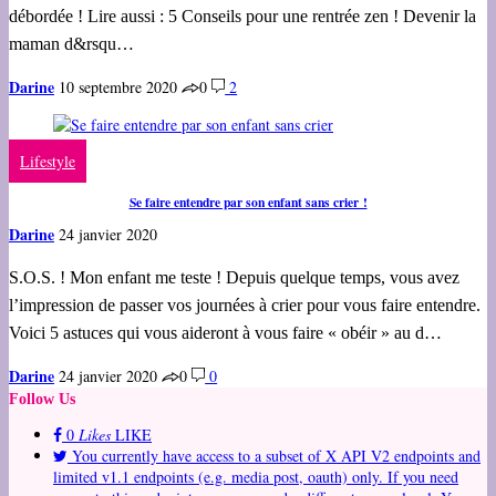
débordée ! Lire aussi : 5 Conseils pour une rentrée zen ! Devenir la
maman d&rsqu…
Darine
10 septembre 2020
0
2
Lifestyle
Se faire entendre par son enfant sans crier !
Darine
24 janvier 2020
S.O.S. ! Mon enfant me teste ! Depuis quelque temps, vous avez
l’impression de passer vos journées à crier pour vous faire entendre.
Voici 5 astuces qui vous aideront à vous faire « obéir » au d…
Darine
24 janvier 2020
0
0
Follow Us
0
Likes
LIKE
You currently have access to a subset of X API V2 endpoints and
limited v1.1 endpoints (e.g. media post, oauth) only. If you need