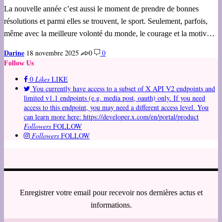
La nouvelle année c’est aussi le moment de prendre de bonnes
résolutions et parmi elles se trouvent, le sport. Seulement, parfois,
même avec la meilleure volonté du monde, le courage et la motiv…
Darine
18 novembre 2025
0
0
Follow Us
0
Likes
LIKE
You currently have access to a subset of X API V2 endpoints and
limited v1.1 endpoints (e.g. media post, oauth) only. If you need
access to this endpoint, you may need a different access level. You
can learn more here: https://developer.x.com/en/portal/product
Followers
FOLLOW
Followers
FOLLOW
Enregistrer votre email pour recevoir nos dernières actus et
informations.