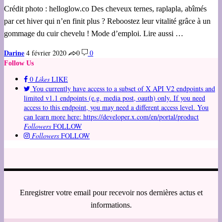
Crédit photo : helloglow.co Des cheveux ternes, raplapla, abîmés
par cet hiver qui n’en finit plus ? Reboostez leur vitalité grâce à un
gommage du cuir chevelu ! Mode d’emploi. Lire aussi …
Darine
4 février 2020
0
0
Follow Us
0
Likes
LIKE
You currently have access to a subset of X API V2 endpoints and
limited v1.1 endpoints (e.g. media post, oauth) only. If you need
access to this endpoint, you may need a different access level. You
can learn more here: https://developer.x.com/en/portal/product
Followers
FOLLOW
Followers
FOLLOW
Enregistrer votre email pour recevoir nos dernières actus et
informations.