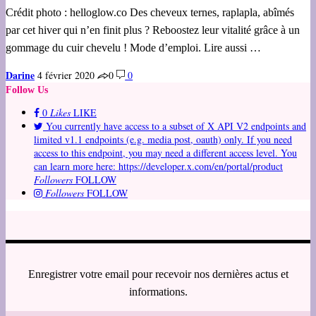
Crédit photo : helloglow.co Des cheveux ternes, raplapla, abîmés
par cet hiver qui n’en finit plus ? Reboostez leur vitalité grâce à un
gommage du cuir chevelu ! Mode d’emploi. Lire aussi …
Darine
4 février 2020
0
0
Follow Us
0
Likes
LIKE
You currently have access to a subset of X API V2 endpoints and
limited v1.1 endpoints (e.g. media post, oauth) only. If you need
access to this endpoint, you may need a different access level. You
can learn more here: https://developer.x.com/en/portal/product
Followers
FOLLOW
Followers
FOLLOW
Enregistrer votre email pour recevoir nos dernières actus et
informations.