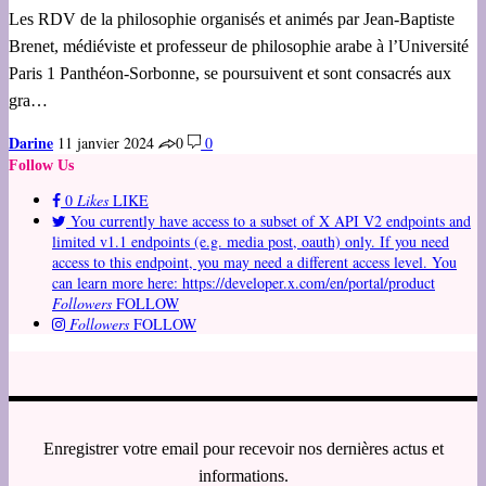
Les RDV de la philosophie organisés et animés par Jean-Baptiste
Brenet, médiéviste et professeur de philosophie arabe à l’Université
Paris 1 Panthéon-Sorbonne, se poursuivent et sont consacrés aux
gra…
Darine
11 janvier 2024
0
0
Follow Us
0
Likes
LIKE
You currently have access to a subset of X API V2 endpoints and
limited v1.1 endpoints (e.g. media post, oauth) only. If you need
access to this endpoint, you may need a different access level. You
can learn more here: https://developer.x.com/en/portal/product
Followers
FOLLOW
Followers
FOLLOW
Enregistrer votre email pour recevoir nos dernières actus et
informations.