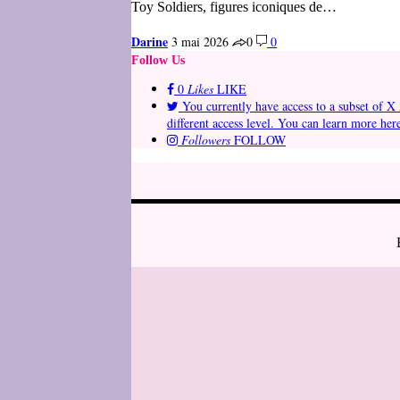
Toy Soldiers, figures iconiques de…
Darine
3 mai 2026
0
0
Follow Us
0
Likes
LIKE
You currently have access to a subset of X 
different access level. You can learn more her
Followers
FOLLOW