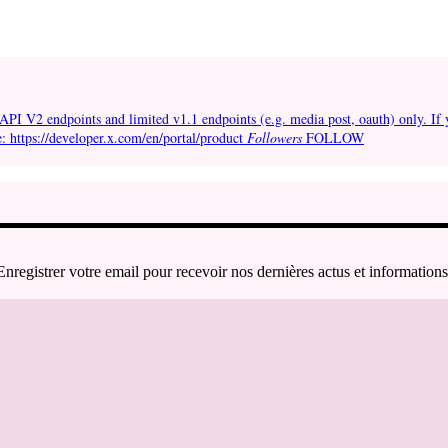
API V2 endpoints and limited v1.1 endpoints (e.g. media post, oauth) only. If 
e: https://developer.x.com/en/portal/product
Followers
FOLLOW
Enregistrer votre email pour recevoir nos dernières actus et informations