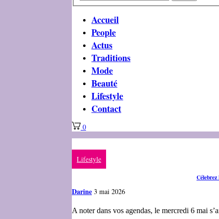
Accueil
People
Actus
Traditions
Mode
Beauté
Lifestyle
Contact
0
Lifestyle
Célebrez 
Darine
3 mai 2026
A noter dans vos agendas, le mercredi 6 mai s’a