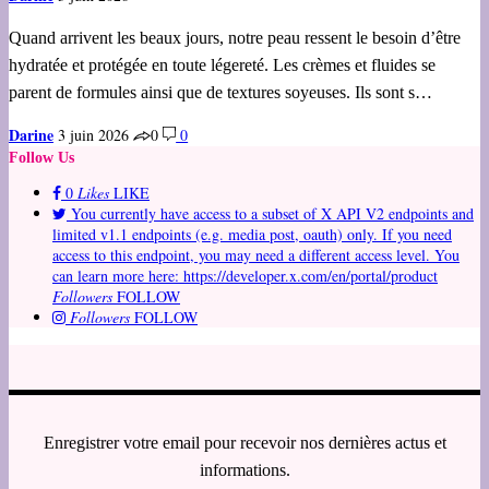
Quand arrivent les beaux jours, notre peau ressent le besoin d’être
hydratée et protégée en toute légereté. Les crèmes et fluides se
parent de formules ainsi que de textures soyeuses. Ils sont s…
Darine
3 juin 2026
0
0
Follow Us
0
Likes
LIKE
You currently have access to a subset of X API V2 endpoints and
limited v1.1 endpoints (e.g. media post, oauth) only. If you need
access to this endpoint, you may need a different access level. You
can learn more here: https://developer.x.com/en/portal/product
Followers
FOLLOW
Followers
FOLLOW
Enregistrer votre email pour recevoir nos dernières actus et
informations.