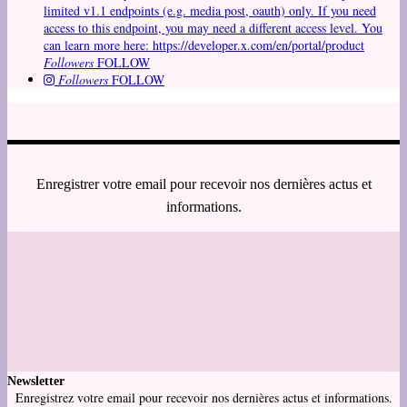
limited v1.1 endpoints (e.g. media post, oauth) only. If you need
access to this endpoint, you may need a different access level. You
can learn more here: https://developer.x.com/en/portal/product
Followers
FOLLOW
Followers
FOLLOW
Enregistrer votre email pour recevoir nos dernières actus et
informations.
Newsletter
Enregistrez votre email pour recevoir nos dernières actus et informations.