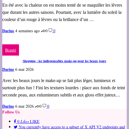
En été avec la chaleur on est moins tenté de se maquiller les lèvres
que durant les autres saisons. Pourtant, avec la lumière du soleil la
couleur d’un rouge à lèvres ou la brillance d’un …
Darine
4 semaines ago
0
0
Beauté
Shopping : les indispensables make-up pour les beaux jours
Darine
6 mai 2026
Avec les beaux jours le make-up se fait plus léger, lumineux et
surtoutr plus fun ! Fini les textures lourdes : place aux fonds de teint
seconde peau, aux enlumineurs subtils et aux gloss effet juteux…
Darine
6 mai 2026
0
0
Follow Us
0
Likes
LIKE
You currently have access to a subset of X API V2 endpoints and