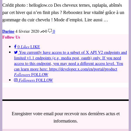
Crédit photo : helloglow.co Des cheveux ternes, raplapla, abîmés
par cet hiver qui n’en finit plus ? Reboostez leur vitalité grâce à un
gommage du cuir chevelu ! Mode d’emploi. Lire aussi …
Darine
4 février 2020
0
0
Follow Us
0
Likes
LIKE
You currently have access to a subset of X API V2 endpoints and
limited v1.1 endpoints (e.g. media post, oauth) only. If you need
access to this endpoint, you may need a different access level. You
can learn more here: https://developer.x.com/en/portal/product
Followers
FOLLOW
Followers
FOLLOW
Enregistrer votre email pour recevoir nos dernières actus et
informations.