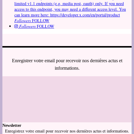
limited v1.1 endpoints (e.g. media post, oauth) only. If you need
access to this endpoint, you may need a different access level. You
can learn more here: https://developer.x.com/en/portal/product
Followers
FOLLOW
Followers
FOLLOW
Enregistrer votre email pour recevoir nos dernières actus et
informations.
Newsletter
Enregistrez votre email pour recevoir nos dernières actus et informations.