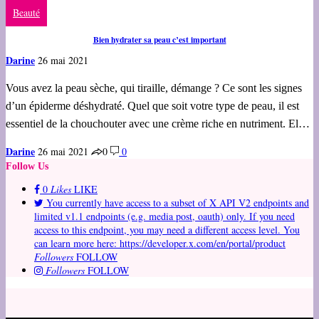
Beauté
Bien hydrater sa peau c’est important
Darine
26 mai 2021
Vous avez la peau sèche, qui tiraille, démange ? Ce sont les signes
d’un épiderme déshydraté. Quel que soit votre type de peau, il est
essentiel de la chouchouter avec une crème riche en nutriment. El…
Darine
26 mai 2021
0
0
Follow Us
0
Likes
LIKE
You currently have access to a subset of X API V2 endpoints and
limited v1.1 endpoints (e.g. media post, oauth) only. If you need
access to this endpoint, you may need a different access level. You
can learn more here: https://developer.x.com/en/portal/product
Followers
FOLLOW
Followers
FOLLOW