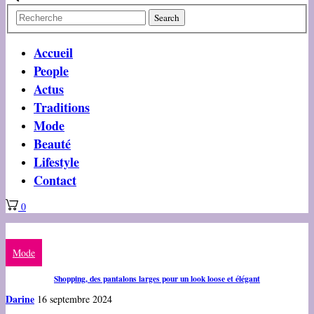
Accueil
People
Actus
Traditions
Mode
Beauté
Lifestyle
Contact
0
Mode
Shopping, des pantalons larges pour un look loose et élégant
Darine
16 septembre 2024