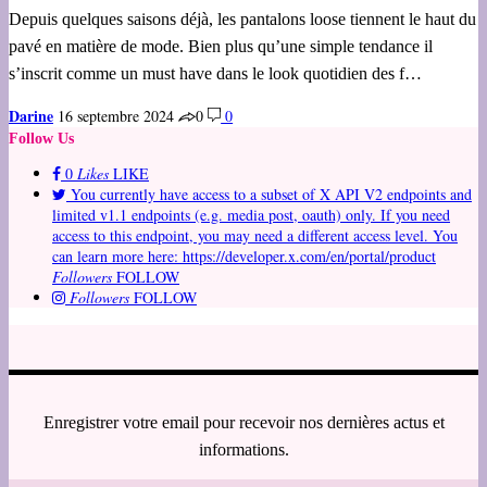
Depuis quelques saisons déjà, les pantalons loose tiennent le haut du
pavé en matière de mode. Bien plus qu’une simple tendance il
s’inscrit comme un must have dans le look quotidien des f…
Darine
16 septembre 2024
0
0
Follow Us
0
Likes
LIKE
You currently have access to a subset of X API V2 endpoints and
limited v1.1 endpoints (e.g. media post, oauth) only. If you need
access to this endpoint, you may need a different access level. You
can learn more here: https://developer.x.com/en/portal/product
Followers
FOLLOW
Followers
FOLLOW
Enregistrer votre email pour recevoir nos dernières actus et
informations.