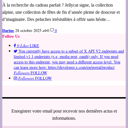
À la recherche du cadeau parfait ? Jellycat signe, la collection
alpine, une collection de fêtes de fin d’année pleine de douceur et
d’imaginaire. Des peluches irrésistibles à offrir sans hésite…
Darine
28 octobre 2025
0
0
Follow Us
0
Likes
LIKE
You currently have access to a subset of X API V2 endpoints and
limited v1.1 endpoints (e.g. media post, oauth) only. If you need
access to this endpoint, you may need a different access level. You
can learn more here: https://developer.x.com/en/portal/product
Followers
FOLLOW
Followers
FOLLOW
Enregistrer votre email pour recevoir nos dernières actus et
informations.