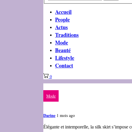
Accueil
People
Actus
Traditions
Mode
Beauté
Lifestyle
Contact
0
Mode
Darine
1 mois ago
Élégante et intemporelle, la silk skirt s’impose