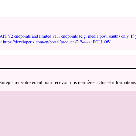
API V2 endpoints and limited v1.1 endpoints (e.g. media post, oauth) only. If 
e: https://developer.x.com/en/portal/product
Followers
FOLLOW
Enregistrer votre email pour recevoir nos dernières actus et informations