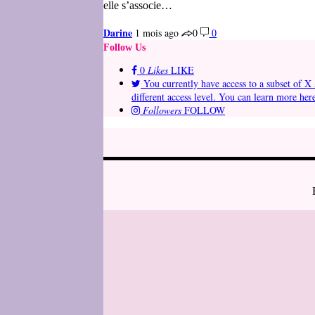
elle s’associe…
Darine
1 mois ago
0
0
Follow Us
0
Likes
LIKE
You currently have access to a subset of X 
different access level. You can learn more her
Followers
FOLLOW