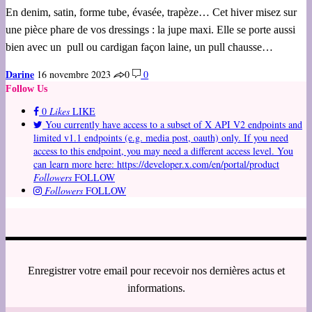
En denim, satin, forme tube, évasée, trapèze… Cet hiver misez sur
une pièce phare de vos dressings : la jupe maxi. Elle se porte aussi
bien avec un pull ou cardigan façon laine, un pull chausse…
Darine
16 novembre 2023
0
0
Follow Us
0
Likes
LIKE
You currently have access to a subset of X API V2 endpoints and
limited v1.1 endpoints (e.g. media post, oauth) only. If you need
access to this endpoint, you may need a different access level. You
can learn more here: https://developer.x.com/en/portal/product
Followers
FOLLOW
Followers
FOLLOW
Enregistrer votre email pour recevoir nos dernières actus et
informations.