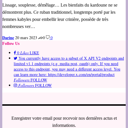
Lissage, souplesse, démêlage… Les bienfaits du kardoune ne se
démontrent plus. Ce ruban traditionnel, longtemps porté par les
femmes kabyles pour embellir leur crinière, possède de très
nombreuses ver…
Darine
20 mars 2023
0
0
Follow Us
0
Likes
LIKE
You currently have access to a subset of X API V2 endpoints and
limited v1.1 endpoints (e.g. media post, oauth) only. If you need
access to this endpoint, you may need a different access level. You
can learn more here: https://developer.x.com/en/portal/product
Followers
FOLLOW
Followers
FOLLOW
Enregistrer votre email pour recevoir nos dernières actus et
informations.