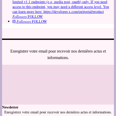
limited v1.1 endpoints (e.g. media post, oauth) only. If you need
access to this endpoint, you may need a different access level. You
can learn more here: https://developer.x.com/en/portal/product
Followers
FOLLOW
Followers
FOLLOW
Enregistrer votre email pour recevoir nos dernières actus et
informations.
Newsletter
Enregistrez votre email pour recevoir nos dernières actus et informations.