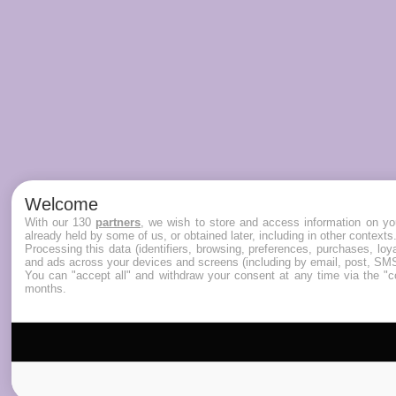
Welcome
With our 130
partners
, we wish to store and access information on you
already held by some of us, or obtained later, including in other contexts
Processing this data (identifiers, browsing, preferences, purchases, lo
and ads across your devices and screens (including by email, post, SMS
You can "accept all" and withdraw your consent at any time via the "co
months.