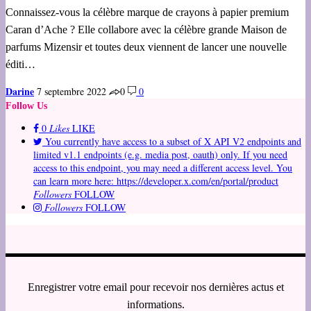
Connaissez-vous la célèbre marque de crayons à papier premium
Caran d’Ache ? Elle collabore avec la célèbre grande Maison de
parfums Mizensir et toutes deux viennent de lancer une nouvelle
éditi…
Darine
7 septembre 2022
0
0
Follow Us
0
Likes
LIKE
You currently have access to a subset of X API V2 endpoints and
limited v1.1 endpoints (e.g. media post, oauth) only. If you need
access to this endpoint, you may need a different access level. You
can learn more here: https://developer.x.com/en/portal/product
Followers
FOLLOW
Followers
FOLLOW
Enregistrer votre email pour recevoir nos dernières actus et
informations.