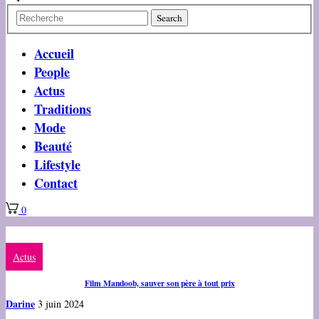
Accueil
People
Actus
Traditions
Mode
Beauté
Lifestyle
Contact
0
Actus
Film Mandoob, sauver son père à tout prix
Darine
3 juin 2024