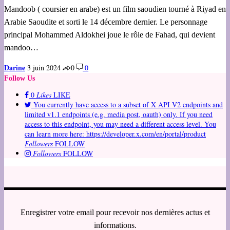
Mandoob ( coursier en arabe) est un film saoudien tourné à Riyad en
Arabie Saoudite et sorti le 14 décembre dernier. Le personnage
principal Mohammed Aldokhei joue le rôle de Fahad, qui devient
mandoo…
Darine
3 juin 2024
0
0
Follow Us
0
Likes
LIKE
You currently have access to a subset of X API V2 endpoints and
limited v1.1 endpoints (e.g. media post, oauth) only. If you need
access to this endpoint, you may need a different access level. You
can learn more here: https://developer.x.com/en/portal/product
Followers
FOLLOW
Followers
FOLLOW
Enregistrer votre email pour recevoir nos dernières actus et
informations.