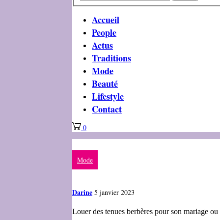
Accueil
People
Actus
Traditions
Mode
Beauté
Lifestyle
Contact
0
Mode
Darine
5 janvier 2023
Louer des tenues berbères pour son mariage ou 