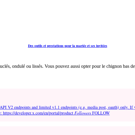
Des outils et prestations pour la mariée et ses invitées
lés, ondulé ou lissés. Vous pouvez aussi opter pour le chignon bas de ma
API V2 endpoints and limited v1.1 endpoints (e.g. media post, oauth) only. If 
e: https://developer.x.com/en/portal/product
Followers
FOLLOW