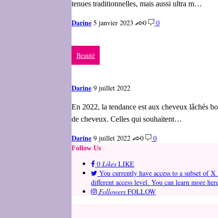
tenues traditionnelles, mais aussi ultra m…
Darine
5 janvier 2023
0
0
Beauté
Darine
9 juillet 2022
En 2022, la tendance est aux cheveux lâchés bouc
de cheveux. Celles qui souhaitent…
Darine
9 juillet 2022
0
0
Follow Us
0
Likes
LIKE
You currently have access to a subset of X 
different access level. You can learn more her
Followers
FOLLOW