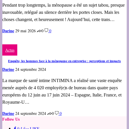
Pendant trop longtemps, la ménopause a été un sujet tabou, presque
inavouable, relégué au silence derrière les portes closes. Mais les
choses changent, et heureusement ! Aujourd’hui, cette trans…
Darine
29 mai 2026
0
0
Actus
Enquête, les hommes face à la ménopause en entreprise : perceptions et impacts
Darine
24 septembre 2024
La marque de santé intime INTIMINA a réalisé une vaste enquête
menée auprès de 4 020 employé(e)s de bureau dans quatre pays
européens du 12 juin au 17 juin 2024 – Espagne, Italie, France, et
Royaume-U…
Darine
24 septembre 2024
0
0
Follow Us
0
Likes
LIKE