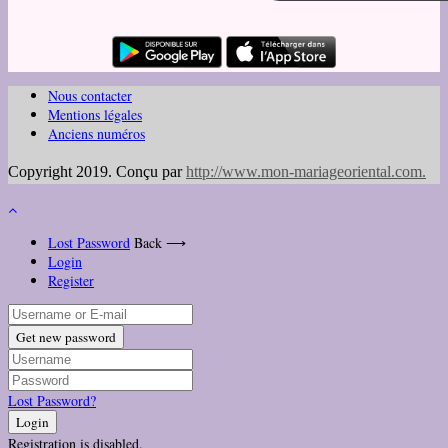
Nous contacter
Mentions légales
Anciens numéros
Copyright 2019. Conçu par
http://www.mon-mariageoriental.com
.
Lost Password
Back ⟶
Login
Register
Get new password
Lost Password?
Login
Registration is disabled.