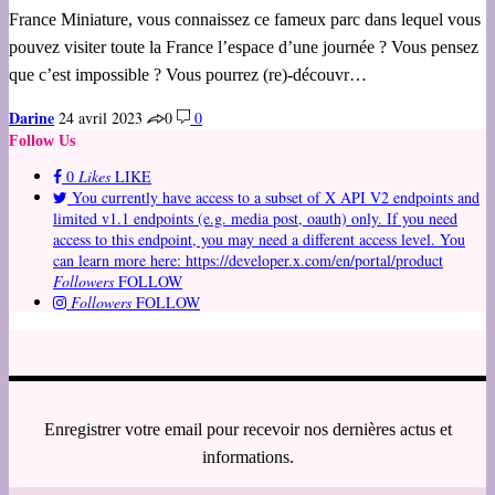
France Miniature, vous connaissez ce fameux parc dans lequel vous
pouvez visiter toute la France l’espace d’une journée ? Vous pensez
que c’est impossible ? Vous pourrez (re)-découvr…
Darine
24 avril 2023
0
0
Follow Us
0
Likes
LIKE
You currently have access to a subset of X API V2 endpoints and
limited v1.1 endpoints (e.g. media post, oauth) only. If you need
access to this endpoint, you may need a different access level. You
can learn more here: https://developer.x.com/en/portal/product
Followers
FOLLOW
Followers
FOLLOW
Enregistrer votre email pour recevoir nos dernières actus et
informations.