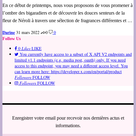
En ce début de printemps, nous vous proposons de vous promener à
l’ombre des bigaradiers et de découvrir les douces senteurs de la
fleur de Néroli à travers une sélection de fragrances différentes et …
Darine
31 mars 2022
0
0
Follow Us
0
Likes
LIKE
You currently have access to a subset of X API V2 endpoints and
limited v1.1 endpoints (e.g. media post, oauth) only. If you need
access to this endpoint, you may need a different access level. You
can learn more here: https://developer.x.com/en/portal/product
Followers
FOLLOW
Followers
FOLLOW
Enregistrer votre email pour recevoir nos dernières actus et
informations.