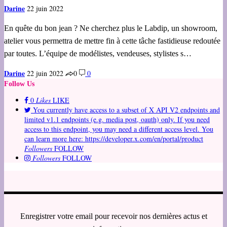
Darine
22 juin 2022
En quête du bon jean ? Ne cherchez plus le Labdip, un showroom,
atelier vous permettra de mettre fin à cette tâche fastidieuse redoutée
par toutes. L’équipe de modélistes, vendeuses, stylistes s…
Darine
22 juin 2022
0
0
Follow Us
0
Likes
LIKE
You currently have access to a subset of X API V2 endpoints and
limited v1.1 endpoints (e.g. media post, oauth) only. If you need
access to this endpoint, you may need a different access level. You
can learn more here: https://developer.x.com/en/portal/product
Followers
FOLLOW
Followers
FOLLOW
Enregistrer votre email pour recevoir nos dernières actus et