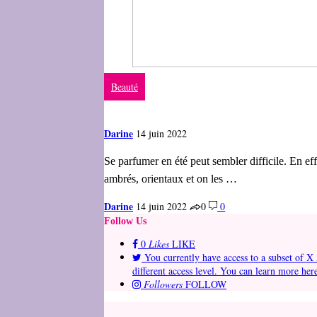
Beauté
Darine
14 juin 2022
Se parfumer en été peut sembler difficile. En eff
ambrés, orientaux et on les …
Darine
14 juin 2022
0
0
Follow Us
0
Likes
LIKE
You currently have access to a subset of X 
different access level. You can learn more her
Followers
FOLLOW