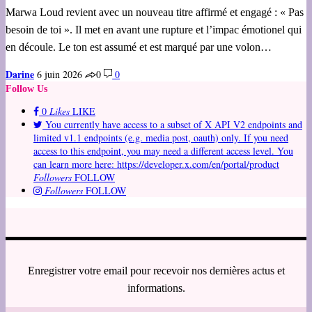
Marwa Loud revient avec un nouveau titre affirmé et engagé : « Pas
besoin de toi ». Il met en avant une rupture et l’impac émotionel qui
en découle. Le ton est assumé et est marqué par une volon…
Darine
6 juin 2026
0
0
Follow Us
0
Likes
LIKE
You currently have access to a subset of X API V2 endpoints and
limited v1.1 endpoints (e.g. media post, oauth) only. If you need
access to this endpoint, you may need a different access level. You
can learn more here: https://developer.x.com/en/portal/product
Followers
FOLLOW
Followers
FOLLOW
Enregistrer votre email pour recevoir nos dernières actus et
informations.